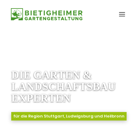
D
I
E
G
A
R
T
E
N
&
L
A
N
D
S
C
H
A
F
T
S
B
A
U
E
X
P
E
R
T
E
N
für die Region Stuttgart, Ludwigsburg und Heilbronn